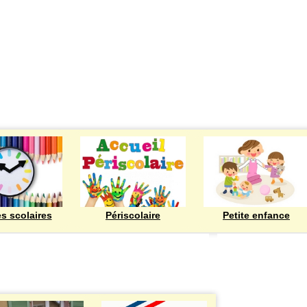
ECOLES
es scolaires
Périscolaire
Petite enfance
Bienvenue à Rod