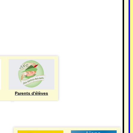
Parents d'élèves
eren
UTILE