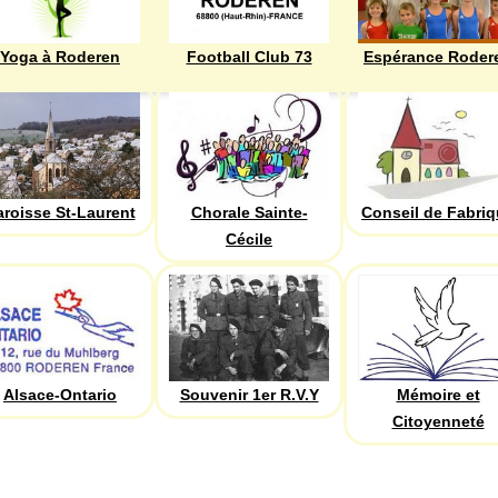
Yoga à Roderen
Football Club 73
Espérance Roder
aroisse St-Laurent
Chorale Sainte-
Conseil de Fabri
Cécile
Alsace-Ontario
Souvenir 1er R.V.Y
Mémoire et
Citoyenneté