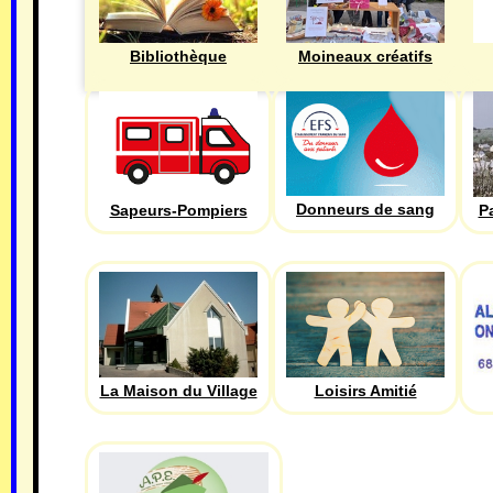
Bibliothèque
Moineaux créatifs
Donneurs de sang
Sapeurs-Pompiers
P
La Maison du Village
Loisirs Amitié