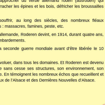
 rapprocher du verbe allemand roden (ausroden) qui
racher les épines et les bois, défricher les broussailles
uffrir, au long des siècles, des nombreux fléaux
: massacres, famines, peste, etc.
 allemande, Roderen devint, en 1914, durant quatre ans,
bombardements.
seconde guerre mondiale avant d’être libérée le 10
’évoluer, dans tous les domaines. Et Roderen est devenu
pe sans cesse ses structures, son environnement, son
se. En témoignent les nombreux échos que recueillent et
ux de l’Alsace et des Dernières Nouvelles d’Alsace.