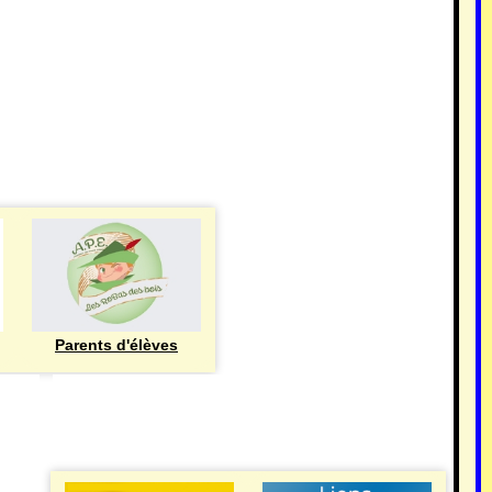
Parents d'élèves
eren
UTILE