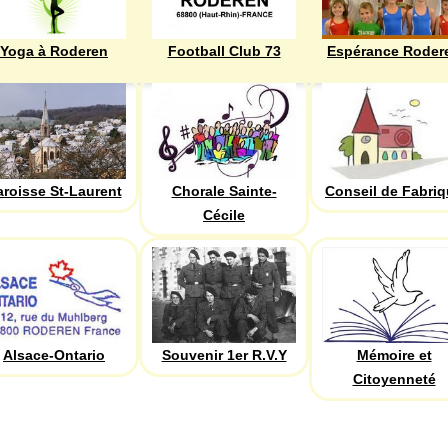
Yoga à Roderen
Football Club 73
Espérance Roder
aroisse St-Laurent
Chorale Sainte-
Conseil de Fabri
Cécile
Alsace-Ontario
Souvenir 1er R.V.Y
Mémoire et
Citoyenneté