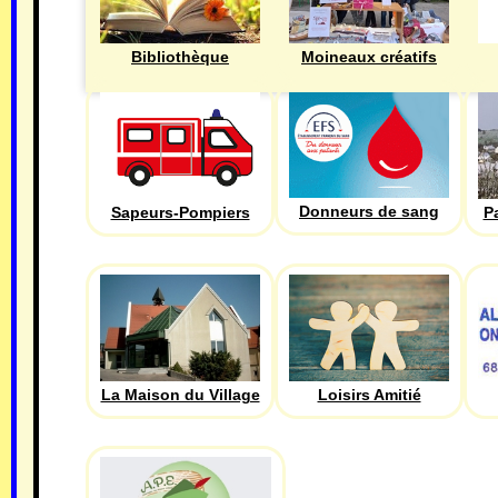
Bibliothèque
Moineaux créatifs
Donneurs de sang
Sapeurs-Pompiers
P
La Maison du Village
Loisirs Amitié