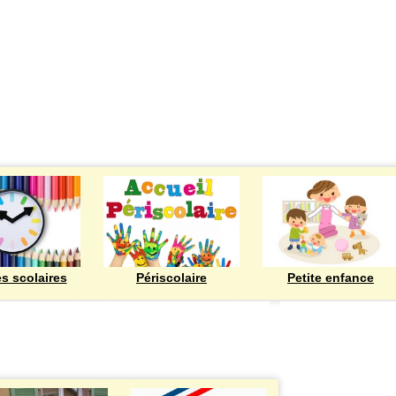
ECOLES
es scolaires
Périscolaire
Petite enfance
Bienvenue à Rod