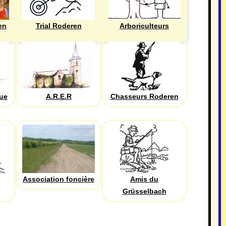
en
Trial Roderen
Arboriculteurs
que
A.R.E.R
Chasseurs Roderen
Association foncière
Amis du
Grüsselbach