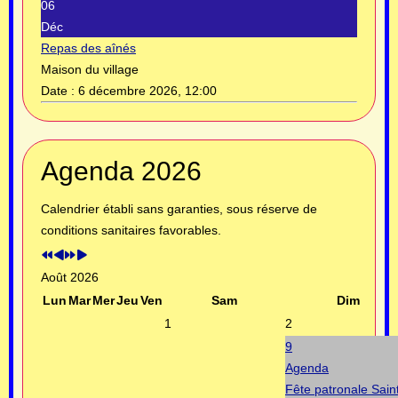
06
Déc
Repas des aînés
Maison du village
Date :
6 décembre 2026, 12:00
Année
Mois
Année
Mois
Agenda 2026
précédente
précédent
suivante
suivant
Calendrier établi sans garanties, sous réserve de
conditions sanitaires favorables.
Août 2026
Lun
Mar
Mer
Jeu
Ven
Sam
Dim
1
2
9
Agenda
Fête patronale Sain