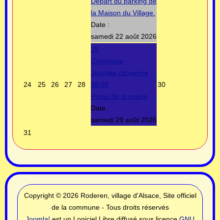
Départ du parking de
la Maison du Village.
Date :
samedi 22 août 2026
29
Commune
Journée citoyenne
24
25
26
27
28
08:00
30
Préau de la mairie
Date :
samedi 29 août 2026
31
Copyright © 2026 Roderen, village d'Alsace, Site officiel
de la commune - Tous droits réservés
Joomla!
est un Logiciel Libre diffusé sous licence
GNU