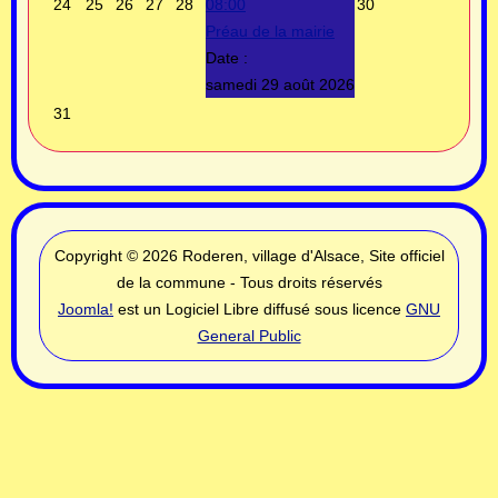
24
25
26
27
28
08:00
30
Préau de la mairie
Date :
samedi 29 août 2026
31
Copyright © 2026 Roderen, village d'Alsace, Site officiel
de la commune - Tous droits réservés
Joomla!
est un Logiciel Libre diffusé sous licence
GNU
General Public