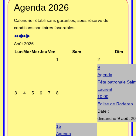
Année
Mois
Année
Mois
Agenda 2026
précédente
précédent
suivante
suivant
Calendrier établi sans garanties, sous réserve de
conditions sanitaires favorables.
Août 2026
Lun
Mar
Mer
Jeu
Ven
Sam
Dim
1
2
9
Agenda
Fête patronale Sain
Laurent
3
4
5
6
7
8
10:00
Eglise de Roderen
Date :
dimanche 9 août 2
15
Agenda