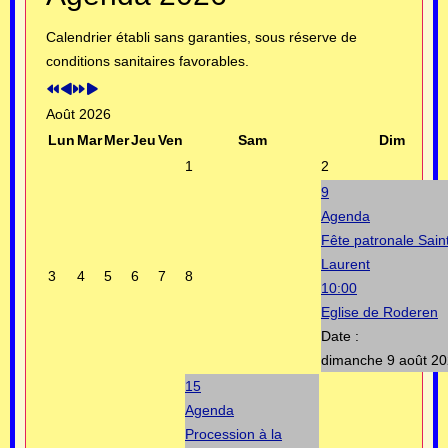
précédente
précédent
suivante
suivant
Calendrier établi sans garanties, sous réserve de
conditions sanitaires favorables.
Août 2026
Lun
Mar
Mer
Jeu
Ven
Sam
Dim
1
2
9
Agenda
Fête patronale Sain
Laurent
3
4
5
6
7
8
10:00
Eglise de Roderen
Date :
dimanche 9 août 2
15
Agenda
Procession à la