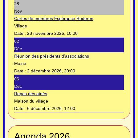
28
Nov
Cartes de membres Espérance Roderen
Village
Date :
28 novembre 2026, 10:00
02
Déc
Réunion des présidents d’associations
Mairie
Date :
2 décembre 2026, 20:00
06
Déc
Repas des aînés
Maison du village
Date :
6 décembre 2026, 12:00
Année
Mois
Année
Mois
Agenda 2026