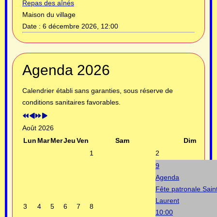
Repas des aînés
Maison du village
Date :
6 décembre 2026, 12:00
Année
Mois
Année
Mois
Agenda 2026
précédente
précédent
suivante
suivant
Calendrier établi sans garanties, sous réserve de
conditions sanitaires favorables.
Août 2026
Lun
Mar
Mer
Jeu
Ven
Sam
Dim
1
2
9
Agenda
Fête patronale Sain
Laurent
3
4
5
6
7
8
10:00