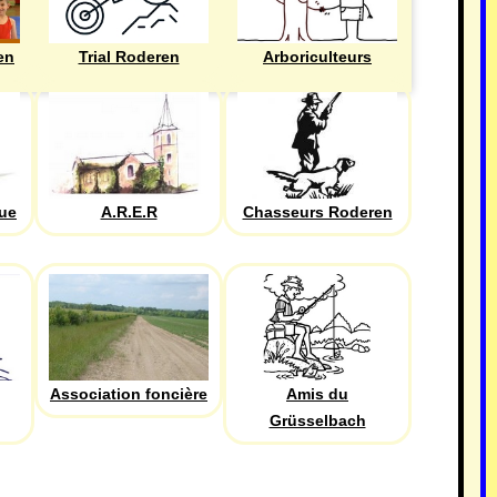
en
Trial Roderen
Arboriculteurs
que
A.R.E.R
Chasseurs Roderen
Association foncière
Amis du
Grüsselbach