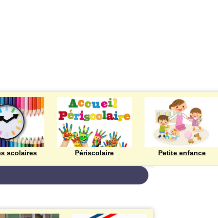
ECOLES
es scolaires
Périscolaire
Petite enfance
Bienvenue à Rod