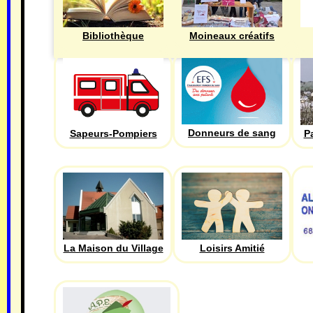
Bibliothèque
Moineaux créatifs
Donneurs de sang
Sapeurs-Pompiers
P
La Maison du Village
Loisirs Amitié