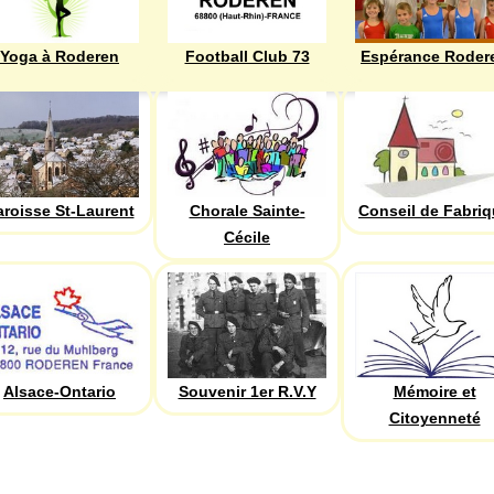
Yoga à Roderen
Football Club 73
Espérance Roder
aroisse St-Laurent
Chorale Sainte-
Conseil de Fabri
Cécile
Alsace-Ontario
Souvenir 1er R.V.Y
Mémoire et
Citoyenneté