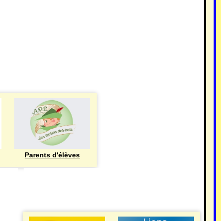
Parents d'élèves
eren
UTILE