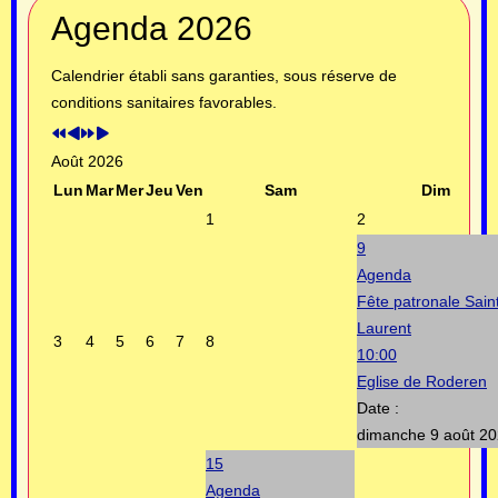
Année
Mois
Année
Mois
Agenda 2026
précédente
précédent
suivante
suivant
Calendrier établi sans garanties, sous réserve de
conditions sanitaires favorables.
Août 2026
Lun
Mar
Mer
Jeu
Ven
Sam
Dim
1
2
9
Agenda
Fête patronale Sain
Laurent
3
4
5
6
7
8
10:00
Eglise de Roderen
Date :
dimanche 9 août 2
15
Agenda