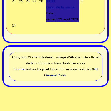
24
25
26
27
28
08:00
30
Préau de la mairie
Date :
samedi 29 août 2026
31
Copyright © 2026 Roderen, village d'Alsace, Site officiel
de la commune - Tous droits réservés
Joomla!
est un Logiciel Libre diffusé sous licence
GNU
General Public