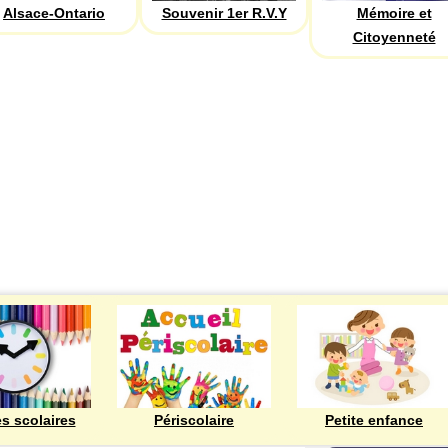
Alsace-Ontario
Souvenir 1er R.V.Y
Mémoire et
Citoyenneté
ECOLES
es scolaires
Périscolaire
Petite enfance