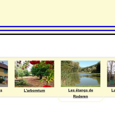
DECOUVRIR
Les étangs de
ès
La
L'arboretum
Roderen
ASSOCIATIONS