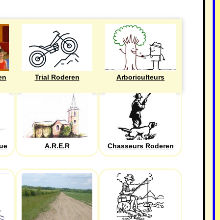
en
Trial Roderen
Arboriculteurs
que
A.R.E.R
Chasseurs Roderen