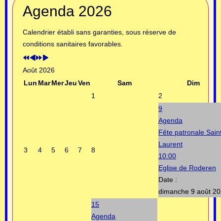
Année
Mois
Année
Mois
Agenda 2026
précédente
précédent
suivante
suivant
Calendrier établi sans garanties, sous réserve de
conditions sanitaires favorables.
Août 2026
Lun
Mar
Mer
Jeu
Ven
Sam
Dim
1
2
9
Agenda
Fête patronale Sain
Laurent
3
4
5
6
7
8
10:00
Eglise de Roderen
Date :
dimanche 9 août 2
15
Agenda