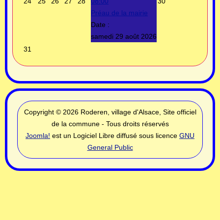
24
25
26
27
28
08:00
30
Préau de la mairie
Date :
samedi 29 août 2026
31
Copyright © 2026 Roderen, village d'Alsace, Site officiel
de la commune - Tous droits réservés
Joomla!
est un Logiciel Libre diffusé sous licence
GNU
General Public