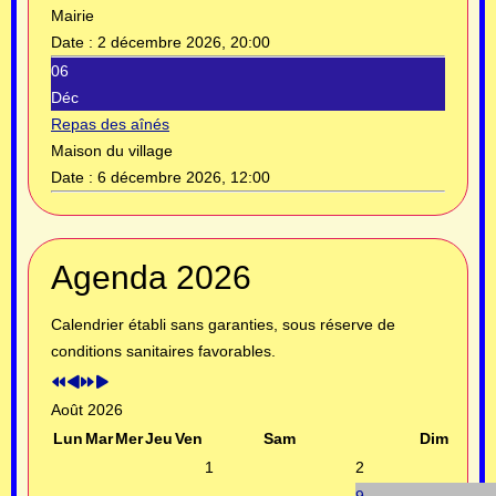
Mairie
Date :
2 décembre 2026, 20:00
06
Déc
Repas des aînés
Maison du village
Date :
6 décembre 2026, 12:00
Année
Mois
Année
Mois
Agenda 2026
précédente
précédent
suivante
suivant
Calendrier établi sans garanties, sous réserve de
conditions sanitaires favorables.
Août 2026
Lun
Mar
Mer
Jeu
Ven
Sam
Dim
1
2
9