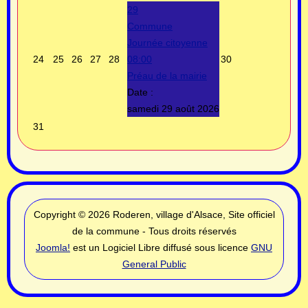
29
Commune
Journée citoyenne
24
25
26
27
28
08:00
30
Préau de la mairie
Date :
samedi 29 août 2026
31
Copyright © 2026 Roderen, village d'Alsace, Site officiel
de la commune - Tous droits réservés
Joomla!
est un Logiciel Libre diffusé sous licence
GNU
General Public