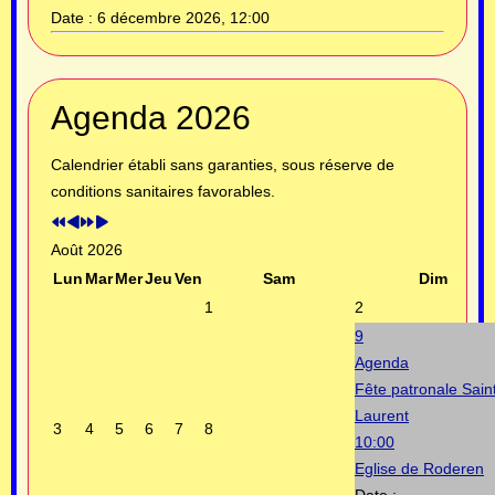
Date :
6 décembre 2026, 12:00
Année
Mois
Année
Mois
Agenda 2026
précédente
précédent
suivante
suivant
Calendrier établi sans garanties, sous réserve de
conditions sanitaires favorables.
Août 2026
Lun
Mar
Mer
Jeu
Ven
Sam
Dim
1
2
9
Agenda
Fête patronale Sain
Laurent
3
4
5
6
7
8
10:00
Eglise de Roderen
Date :