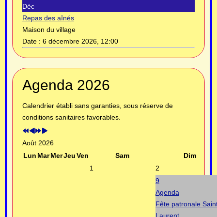
Déc
Repas des aînés
Maison du village
Date :
6 décembre 2026, 12:00
Année
Mois
Année
Mois
Agenda 2026
précédente
précédent
suivante
suivant
Calendrier établi sans garanties, sous réserve de
conditions sanitaires favorables.
Août 2026
Lun
Mar
Mer
Jeu
Ven
Sam
Dim
1
2
9
Agenda
Fête patronale Sain
Laurent