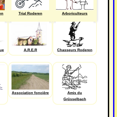
en
Trial Roderen
Arboriculteurs
que
A.R.E.R
Chasseurs Roderen
Association foncière
Amis du
Grüsselbach