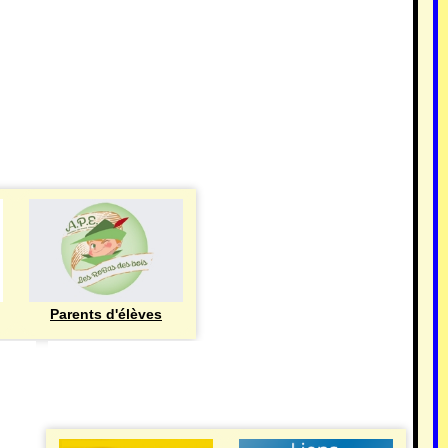
Parents d'élèves
eren
UTILE