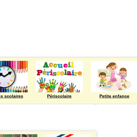
ECOLES
es scolaires
Périscolaire
Petite enfance
Bienvenue à Rod