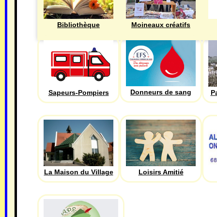
Bibliothèque
Moineaux créatifs
Donneurs de sang
Sapeurs-Pompiers
P
La Maison du Village
Loisirs Amitié