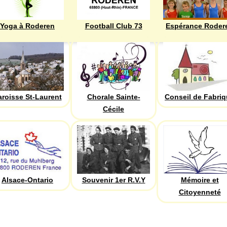
Yoga à Roderen
Football Club 73
Espérance Roder
aroisse St-Laurent
Chorale Sainte-
Conseil de Fabri
Cécile
Alsace-Ontario
Souvenir 1er R.V.Y
Mémoire et
Citoyenneté