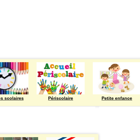
ECOLES
es scolaires
Périscolaire
Petite enfance
Bienvenue à Rod