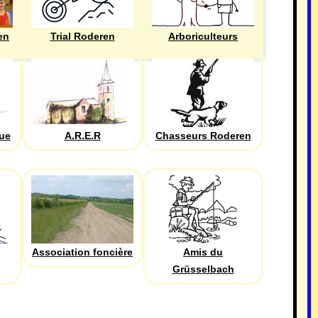
en
Trial Roderen
Arboriculteurs
que
A.R.E.R
Chasseurs Roderen
Association foncière
Amis du
Grüsselbach