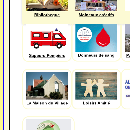
Bibliothèque
Moineaux créatifs
Donneurs de sang
Sapeurs-Pompiers
P
La Maison du Village
Loisirs Amitié