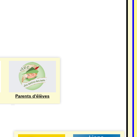
Parents d'élèves
eren
UTILE