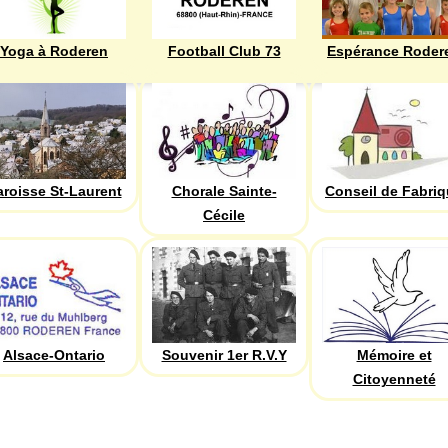
Yoga à Roderen
Football Club 73
Espérance Roder
aroisse St-Laurent
Chorale Sainte-
Conseil de Fabri
Cécile
Alsace-Ontario
Souvenir 1er R.V.Y
Mémoire et
Citoyenneté