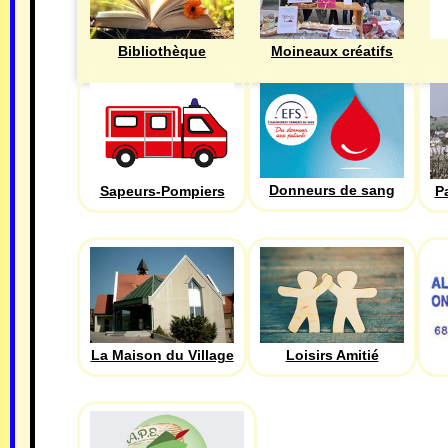
Bibliothèque
Moineaux créatifs
Donneurs de sang
Sapeurs-Pompiers
P
La Maison du Village
Loisirs Amitié