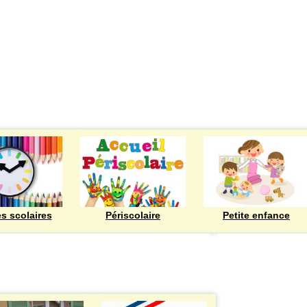
ECOLES
es scolaires
Périscolaire
Petite enfance
Bienvenue à Rod