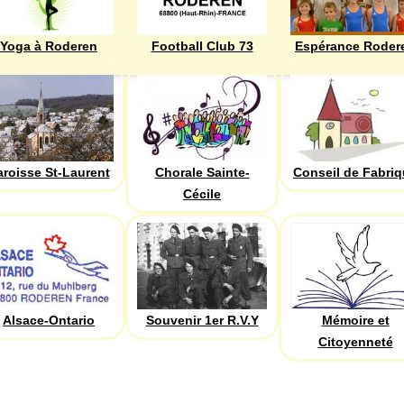
Yoga à Roderen
Football Club 73
Espérance Roder
aroisse St-Laurent
Chorale Sainte-
Conseil de Fabri
Cécile
Alsace-Ontario
Souvenir 1er R.V.Y
Mémoire et
Citoyenneté