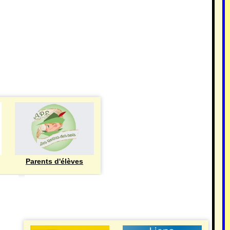
Parents d'élèves
eren
UTILE