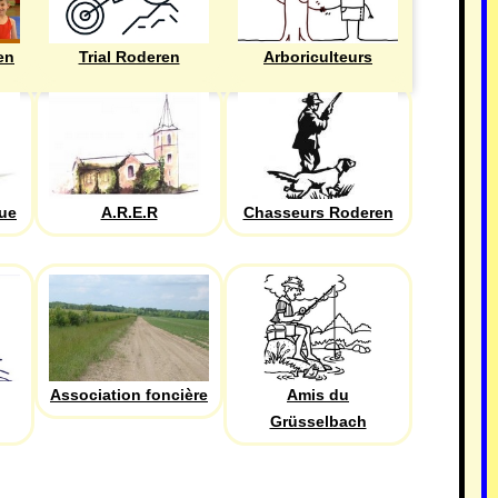
en
Trial Roderen
Arboriculteurs
que
A.R.E.R
Chasseurs Roderen
Association foncière
Amis du
Grüsselbach