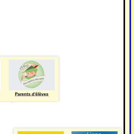
Parents d'élèves
eren
UTILE