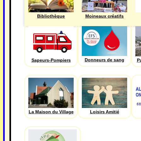
Bibliothèque
Moineaux créatifs
Donneurs de sang
Sapeurs-Pompiers
P
La Maison du Village
Loisirs Amitié