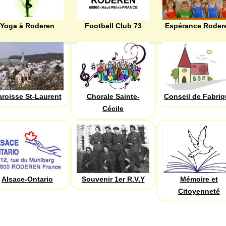
Yoga à Roderen
Football Club 73
Espérance Roder
aroisse St-Laurent
Chorale Sainte-
Conseil de Fabri
Cécile
Alsace-Ontario
Souvenir 1er R.V.Y
Mémoire et
Citoyenneté