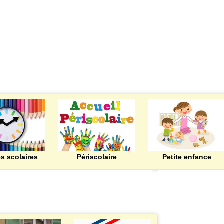
ECOLES
es scolaires
Périscolaire
Petite enfance
Bienvenue à Rod