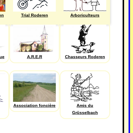
en
Trial Roderen
Arboriculteurs
que
A.R.E.R
Chasseurs Roderen
Association foncière
Amis du
Grüsselbach