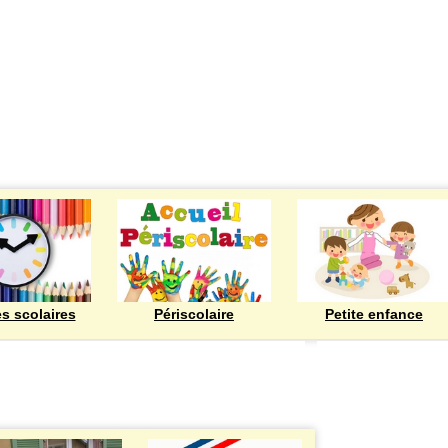
ECOLES
es scolaires
Périscolaire
Petite enfance
Bienvenue à Rod