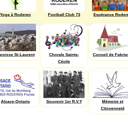
Yoga à Roderen
Football Club 73
Espérance Roder
aroisse St-Laurent
Chorale Sainte-
Conseil de Fabri
Cécile
Alsace-Ontario
Souvenir 1er R.V.Y
Mémoire et
Citoyenneté