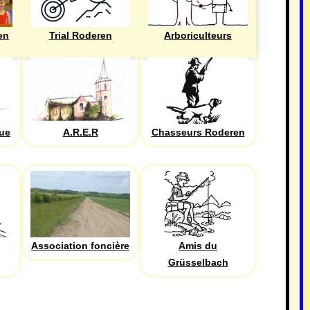
en
Trial Roderen
Arboriculteurs
que
A.R.E.R
Chasseurs Roderen
Association foncière
Amis du
Grüsselbach