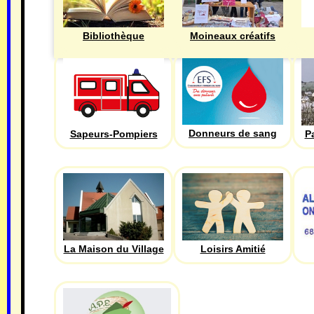
Bibliothèque
Moineaux créatifs
Donneurs de sang
Sapeurs-Pompiers
P
La Maison du Village
Loisirs Amitié