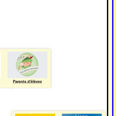
Parents d'élèves
eren
UTILE