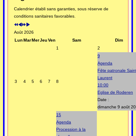
Calendrier établi sans garanties, sous réserve de
conditions sanitaires favorables.
Août 2026
Lun
Mar
Mer
Jeu
Ven
Sam
Dim
1
2
9
Agenda
Fête patronale Sain
Laurent
3
4
5
6
7
8
10:00
Eglise de Roderen
Date :
dimanche 9 août 2
15
Agenda
Procession à la