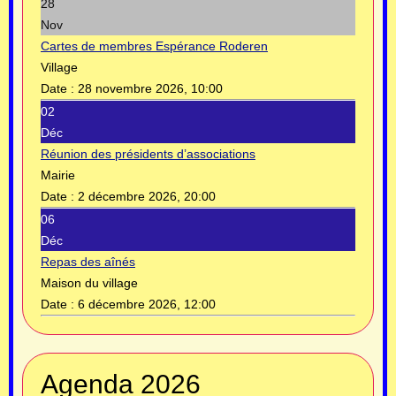
28
Nov
Cartes de membres Espérance Roderen
Village
Date :
28 novembre 2026, 10:00
02
Déc
Réunion des présidents d’associations
Mairie
Date :
2 décembre 2026, 20:00
06
Déc
Repas des aînés
Maison du village
Date :
6 décembre 2026, 12:00
Année
Mois
Année
Mois
Agenda 2026
précédente
précédent
suivante
suivant