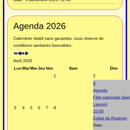
Année
Mois
Année
Mois
Agenda 2026
précédente
précédent
suivante
suivant
Calendrier établi sans garanties, sous réserve de
conditions sanitaires favorables.
Août 2026
Lun
Mar
Mer
Jeu
Ven
Sam
Dim
1
2
9
Agenda
Fête patronale Sain
Laurent
3
4
5
6
7
8
10:00
Eglise de Roderen
Date :