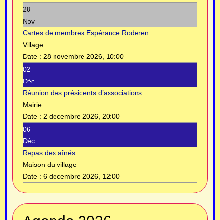
28
Nov
Cartes de membres Espérance Roderen
Village
Date :
28 novembre 2026, 10:00
02
Déc
Réunion des présidents d’associations
Mairie
Date :
2 décembre 2026, 20:00
06
Déc
Repas des aînés
Maison du village
Date :
6 décembre 2026, 12:00
Année
Mois
Année
Mois