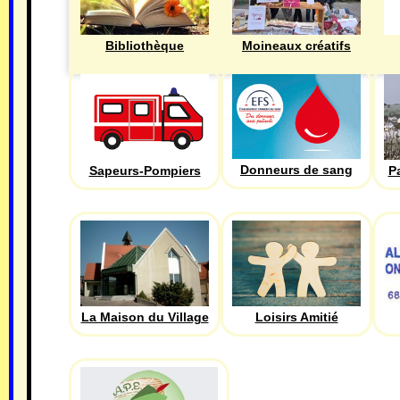
Bibliothèque
Moineaux créatifs
Donneurs de sang
Sapeurs-Pompiers
P
La Maison du Village
Loisirs Amitié