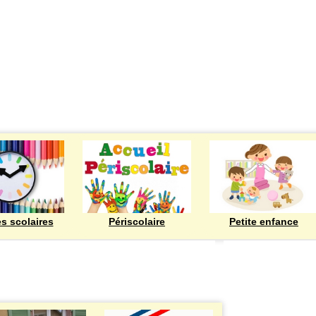
ECOLES
es scolaires
Périscolaire
Petite enfance
Bienvenue à Rod