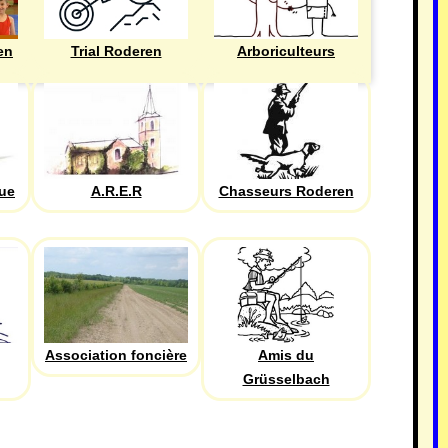
en
Trial Roderen
Arboriculteurs
que
A.R.E.R
Chasseurs Roderen
Association foncière
Amis du
Grüsselbach