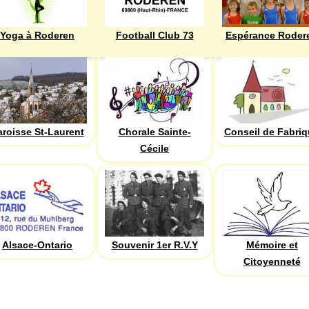
Yoga à Roderen
Football Club 73
Espérance Roder
aroisse St-Laurent
Chorale Sainte-
Conseil de Fabri
Cécile
Alsace-Ontario
Souvenir 1er R.V.Y
Mémoire et
Citoyenneté