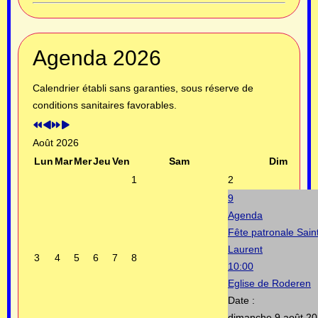
Année
Mois
Année
Mois
Agenda 2026
précédente
précédent
suivante
suivant
Calendrier établi sans garanties, sous réserve de
conditions sanitaires favorables.
Août 2026
Lun
Mar
Mer
Jeu
Ven
Sam
Dim
1
2
9
Agenda
Fête patronale Sain
Laurent
3
4
5
6
7
8
10:00
Eglise de Roderen
Date :
dimanche 9 août 2