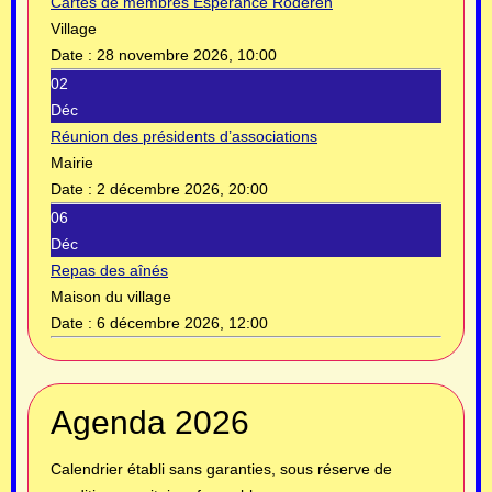
Cartes de membres Espérance Roderen
Village
Date :
28 novembre 2026, 10:00
02
Déc
Réunion des présidents d’associations
Mairie
Date :
2 décembre 2026, 20:00
06
Déc
Repas des aînés
Maison du village
Date :
6 décembre 2026, 12:00
Année
Mois
Année
Mois
Agenda 2026
précédente
précédent
suivante
suivant
Calendrier établi sans garanties, sous réserve de