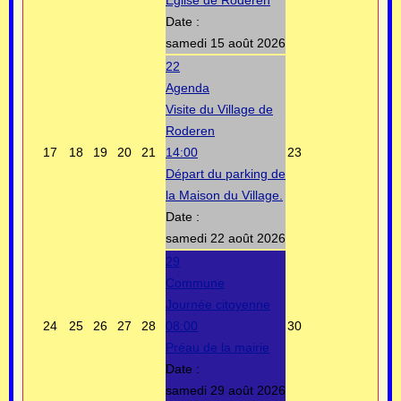
Date :
samedi 15 août 2026
22
Agenda
Visite du Village de
Roderen
17
18
19
20
21
14:00
23
Départ du parking de
la Maison du Village.
Date :
samedi 22 août 2026
29
Commune
Journée citoyenne
24
25
26
27
28
08:00
30
Préau de la mairie
Date :
samedi 29 août 2026