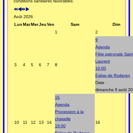
conditions sanitaires favorables.
Août 2026
Lun
Mar
Mer
Jeu
Ven
Sam
Dim
1
2
9
Agenda
Fête patronale Sain
Laurent
3
4
5
6
7
8
10:00
Eglise de Roderen
Date :
dimanche 9 août 2
15
Agenda
Procession à la
chapelle
10
11
12
13
14
16
19:00
Eglise de Roderen