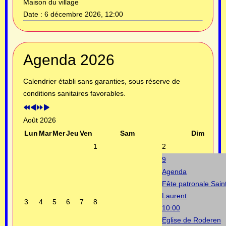
Maison du village
Date :
6 décembre 2026, 12:00
Année
Mois
Année
Mois
Agenda 2026
précédente
précédent
suivante
suivant
Calendrier établi sans garanties, sous réserve de
conditions sanitaires favorables.
Août 2026
Lun
Mar
Mer
Jeu
Ven
Sam
Dim
1
2
9
Agenda
Fête patronale Sain
Laurent
3
4
5
6
7
8
10:00
Eglise de Roderen