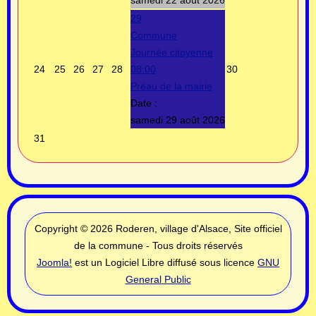
samedi 22 août 2026
29
Commune
Journée citoyenne
24
25
26
27
28
08:00
30
Préau de la mairie
Date :
samedi 29 août 2026
31
Copyright © 2026 Roderen, village d'Alsace, Site officiel
de la commune - Tous droits réservés
Joomla!
est un Logiciel Libre diffusé sous licence
GNU
General Public