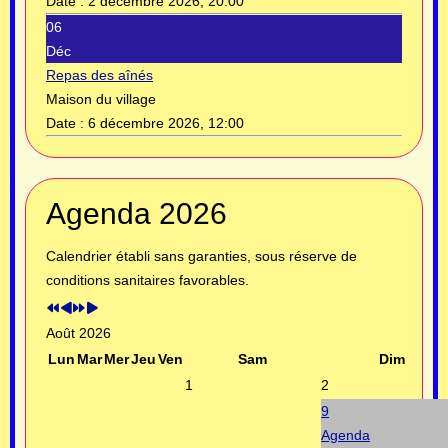
Date :
2 décembre 2026, 20:00
06
Déc
Repas des aînés
Maison du village
Date :
6 décembre 2026, 12:00
Année
Mois
Année
Mois
Agenda 2026
précédente
précédent
suivante
suivant
Calendrier établi sans garanties, sous réserve de
conditions sanitaires favorables.
Août 2026
Lun
Mar
Mer
Jeu
Ven
Sam
Dim
1
2
9
Agenda