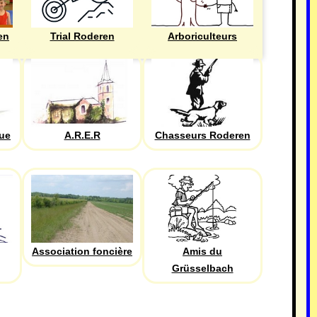
en
Trial Roderen
Arboriculteurs
que
A.R.E.R
Chasseurs Roderen
Association foncière
Amis du
Grüsselbach