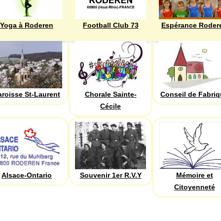
Yoga à Roderen
Football Club 73
Espérance Roder
aroisse St-Laurent
Chorale Sainte-
Conseil de Fabri
Cécile
Alsace-Ontario
Souvenir 1er R.V.Y
Mémoire et
Citoyenneté