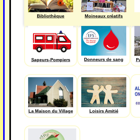
Bibliothèque
Moineaux créatifs
Donneurs de sang
Sapeurs-Pompiers
P
La Maison du Village
Loisirs Amitié