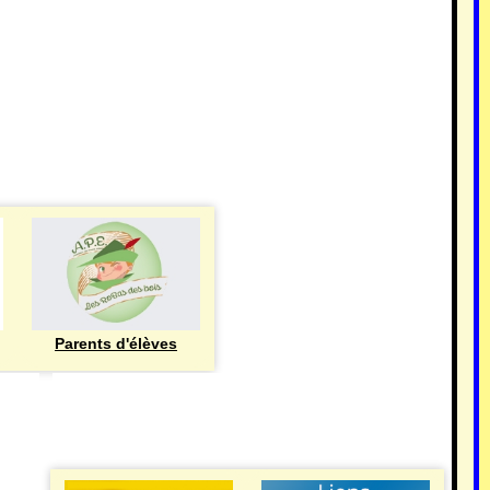
Parents d'élèves
eren
UTILE