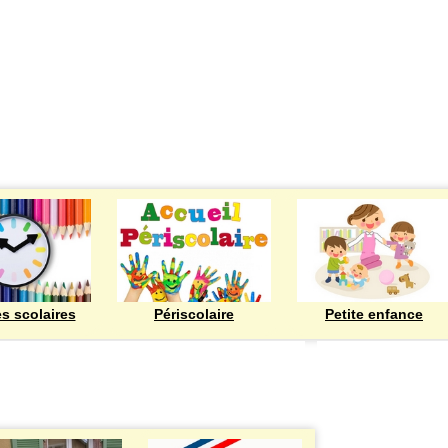
ECOLES
es scolaires
Périscolaire
Petite enfance
Bienvenue à Rod