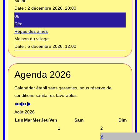
Mairie
Date :
2 décembre 2026, 20:00
06
Déc
Repas des aînés
Maison du village
Date :
6 décembre 2026, 12:00
Année
Mois
Année
Mois
Agenda 2026
précédente
précédent
suivante
suivant
Calendrier établi sans garanties, sous réserve de
conditions sanitaires favorables.
Août 2026
Lun
Mar
Mer
Jeu
Ven
Sam
Dim
1
2
9