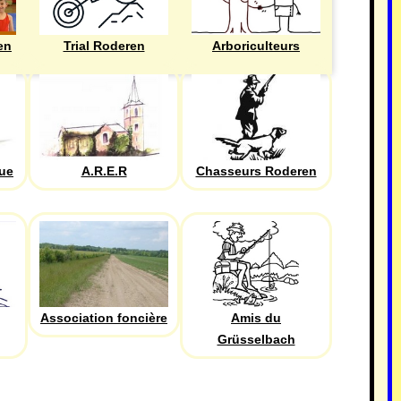
en
Trial Roderen
Arboriculteurs
que
A.R.E.R
Chasseurs Roderen
Association foncière
Amis du
Grüsselbach