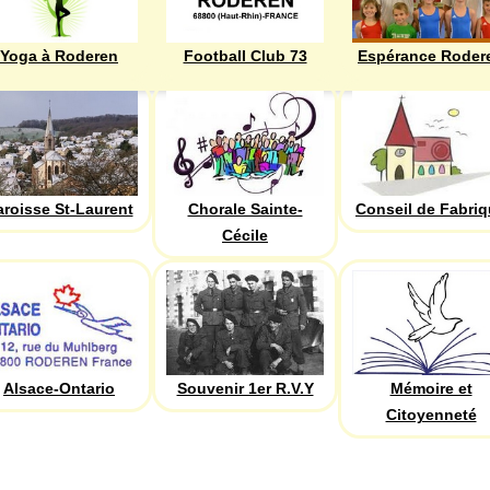
Yoga à Roderen
Football Club 73
Espérance Roder
aroisse St-Laurent
Chorale Sainte-
Conseil de Fabri
Cécile
Alsace-Ontario
Souvenir 1er R.V.Y
Mémoire et
Citoyenneté