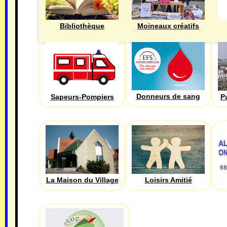
Bibliothèque
Moineaux créatifs
Donneurs de sang
Sapeurs-Pompiers
P
La Maison du Village
Loisirs Amitié