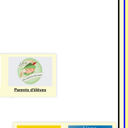
Parents d'élèves
eren
UTILE