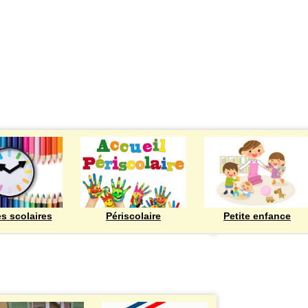
ECOLES
es scolaires
Périscolaire
Petite enfance
Bienvenue à Rod