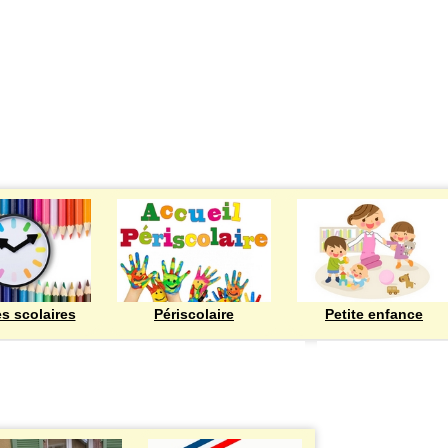
ECOLES
es scolaires
Périscolaire
Petite enfance
Bienvenue à Rod