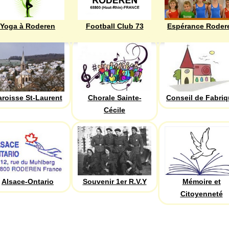
Yoga à Roderen
Football Club 73
Espérance Roder
aroisse St-Laurent
Chorale Sainte-
Conseil de Fabri
Cécile
Alsace-Ontario
Souvenir 1er R.V.Y
Mémoire et
Citoyenneté