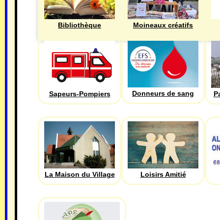
Bibliothèque
Moineaux créatifs
Donneurs de sang
Sapeurs-Pompiers
P
La Maison du Village
Loisirs Amitié