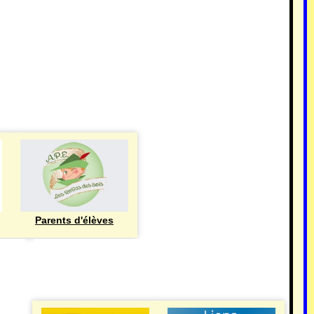
Parents d'élèves
eren
UTILE