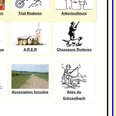
en
Trial Roderen
Arboriculteurs
que
A.R.E.R
Chasseurs Roderen
Association foncière
Amis du
Grüsselbach