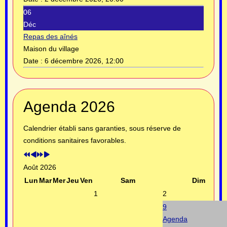
06
Déc
Repas des aînés
Maison du village
Date :
6 décembre 2026, 12:00
Année
Mois
Année
Mois
Agenda 2026
précédente
précédent
suivante
suivant
Calendrier établi sans garanties, sous réserve de
conditions sanitaires favorables.
Août 2026
Lun
Mar
Mer
Jeu
Ven
Sam
Dim
1
2
9
Agenda