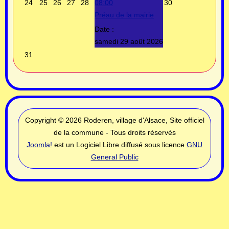
24
25
26
27
28
08:00
30
Préau de la mairie
Date :
samedi 29 août 2026
31
Copyright © 2026 Roderen, village d'Alsace, Site officiel
de la commune - Tous droits réservés
Joomla!
est un Logiciel Libre diffusé sous licence
GNU
General Public