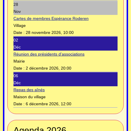
28
Nov
Cartes de membres Espérance Roderen
Village
Date :
28 novembre 2026, 10:00
02
Déc
Réunion des présidents d’associations
Mairie
Date :
2 décembre 2026, 20:00
06
Déc
Repas des aînés
Maison du village
Date :
6 décembre 2026, 12:00
Année
Mois
Année
Mois
Agenda 2026