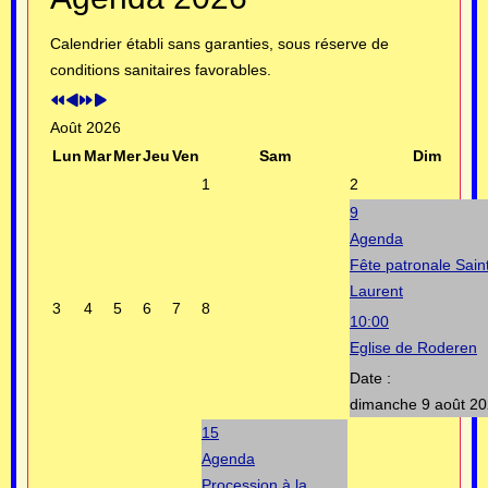
précédente
précédent
suivante
suivant
Calendrier établi sans garanties, sous réserve de
conditions sanitaires favorables.
Août 2026
Lun
Mar
Mer
Jeu
Ven
Sam
Dim
1
2
9
Agenda
Fête patronale Sain
Laurent
3
4
5
6
7
8
10:00
Eglise de Roderen
Date :
dimanche 9 août 2
15
Agenda
Procession à la