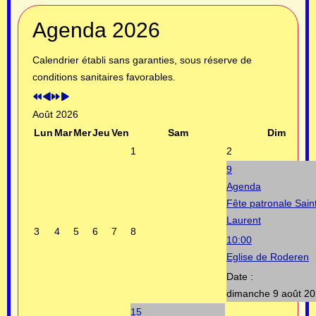
Année
Mois
Année
Mois
Agenda 2026
précédente
précédent
suivante
suivant
Calendrier établi sans garanties, sous réserve de
conditions sanitaires favorables.
Août 2026
Lun
Mar
Mer
Jeu
Ven
Sam
Dim
1
2
9
Agenda
Fête patronale Sain
Laurent
3
4
5
6
7
8
10:00
Eglise de Roderen
Date :
dimanche 9 août 2
15