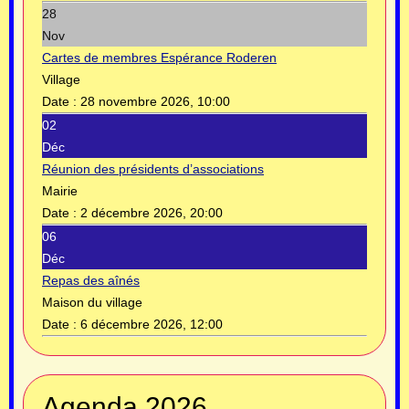
28
Nov
Cartes de membres Espérance Roderen
Village
Date :
28 novembre 2026, 10:00
02
Déc
Réunion des présidents d’associations
Mairie
Date :
2 décembre 2026, 20:00
06
Déc
Repas des aînés
Maison du village
Date :
6 décembre 2026, 12:00
Année
Mois
Année
Mois
Agenda 2026