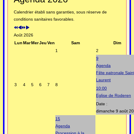
précédente
précédent
suivante
suivant
Calendrier établi sans garanties, sous réserve de
conditions sanitaires favorables.
Août 2026
Lun
Mar
Mer
Jeu
Ven
Sam
Dim
1
2
9
Agenda
Fête patronale Sain
Laurent
3
4
5
6
7
8
10:00
Eglise de Roderen
Date :
dimanche 9 août 2
15
Agenda
Procession à la