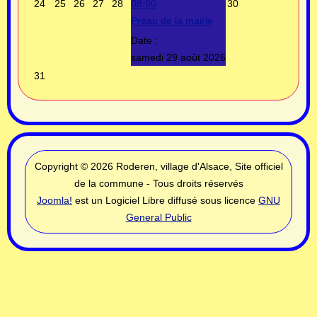
24
25
26
27
28
08:00
30
Préau de la mairie
Date :
samedi 29 août 2026
31
Copyright © 2026 Roderen, village d'Alsace, Site officiel
de la commune - Tous droits réservés
Joomla!
est un Logiciel Libre diffusé sous licence
GNU
General Public